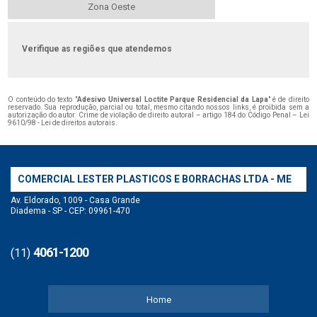
Zona Oeste
Verifique as regiões que atendemos
O conteúdo do texto "
Adesivo Universal Loctite Parque Residencial da Lapa
" é de direito
reservado. Sua reprodução, parcial ou total, mesmo citando nossos links, é proibida sem a
autorização do autor. Crime de violação de direito autoral – artigo 184 do Código Penal –
Lei
9610/98 - Lei de direitos autorais
.
COMERCIAL LESTER PLASTICOS E BORRACHAS LTDA - ME
Av. Eldorado, 1009 - Casa Grande
Diadema - SP - CEP: 09961-470
4061-1200
(11)
Home