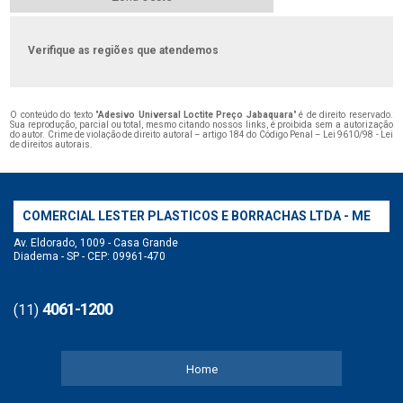
Verifique as regiões que atendemos
O conteúdo do texto "
Adesivo Universal Loctite Preço Jabaquara
" é de direito reservado.
Sua reprodução, parcial ou total, mesmo citando nossos links, é proibida sem a autorização
do autor. Crime de violação de direito autoral – artigo 184 do Código Penal –
Lei 9610/98 - Lei
de direitos autorais
.
COMERCIAL LESTER PLASTICOS E BORRACHAS LTDA - ME
Av. Eldorado, 1009 - Casa Grande
Diadema - SP - CEP: 09961-470
4061-1200
(11)
Home