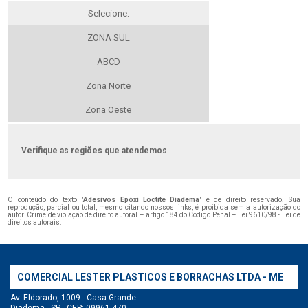
Selecione:
ZONA SUL
ABCD
Zona Norte
Zona Oeste
Verifique as regiões que atendemos
O conteúdo do texto "
Adesivos Epóxi Loctite Diadema
" é de direito reservado. Sua
reprodução, parcial ou total, mesmo citando nossos links, é proibida sem a autorização do
autor. Crime de violação de direito autoral – artigo 184 do Código Penal –
Lei 9610/98 - Lei de
direitos autorais
.
COMERCIAL LESTER PLASTICOS E BORRACHAS LTDA - ME
Av. Eldorado, 1009 - Casa Grande
Diadema - SP - CEP: 09961-470