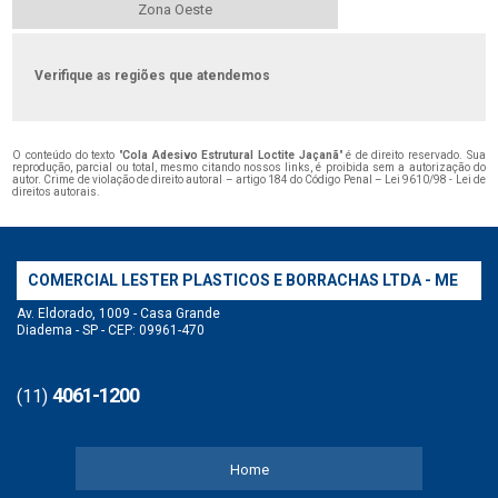
Zona Oeste
Verifique as regiões que atendemos
O conteúdo do texto "
Cola Adesivo Estrutural Loctite Jaçanã
" é de direito reservado. Sua
reprodução, parcial ou total, mesmo citando nossos links, é proibida sem a autorização do
autor. Crime de violação de direito autoral – artigo 184 do Código Penal –
Lei 9610/98 - Lei de
direitos autorais
.
COMERCIAL LESTER PLASTICOS E BORRACHAS LTDA - ME
Av. Eldorado, 1009 - Casa Grande
Diadema - SP - CEP: 09961-470
4061-1200
(11)
Home