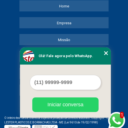
Home
Empresa
Missão
Olá! Fale agora pelo WhatsApp.
Serviços
Contato
Mapa do site
Iniciar conversa
1
©
O inteiro teor deste site está sujeito à proteção de direitos autorais. Copyright
COMERCIAL
LESTER PLASTICOS E BORRACHAS LTDA - ME (Lei 9610 de 19/02/1998)