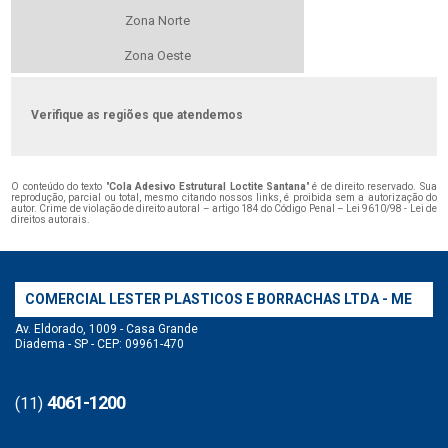
Zona Norte
Zona Oeste
Verifique as regiões que atendemos
O conteúdo do texto "
Cola Adesivo Estrutural Loctite Santana
" é de direito reservado. Sua
reprodução, parcial ou total, mesmo citando nossos links, é proibida sem a autorização do
autor. Crime de violação de direito autoral – artigo 184 do Código Penal –
Lei 9610/98 - Lei de
direitos autorais
.
COMERCIAL LESTER PLASTICOS E BORRACHAS LTDA - ME
Av. Eldorado, 1009 - Casa Grande
Diadema - SP - CEP: 09961-470
4061-1200
(11)