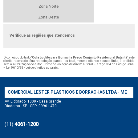
Zona Norte
Zona Oeste
Verifique as regiões que atendemos
O conteúdo do texto "
Cola Loctite para Borracha Preço Conjunto Residencial Butantã
" é de
direito reservado. Sua reprodução, parcial ou total, mesmo citando nossos links, é proibida
sem a autorização do autor. Crime de violação de direito autoral – artigo 184 do Código Penal
–
Lei 9610/98 - Lei de direitos autorais
.
COMERCIAL LESTER PLASTICOS E BORRACHAS LTDA - ME
Av. Eldorado, 1009 - Casa Grande
Diadema - SP - CEP: 09961-470
4061-1200
(11)