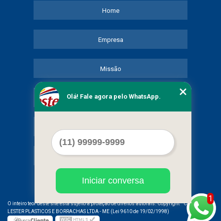
Home
Empresa
Missão
Olá! Fale agora pelo WhatsApp.
Serviços
Contato
Mapa do site
Iniciar conversa
1
©
O inteiro teor deste site está sujeito à proteção de direitos autorais. Copyright
COMERCIAL
LESTER PLASTICOS E BORRACHAS LTDA - ME (Lei 9610 de 19/02/1998)