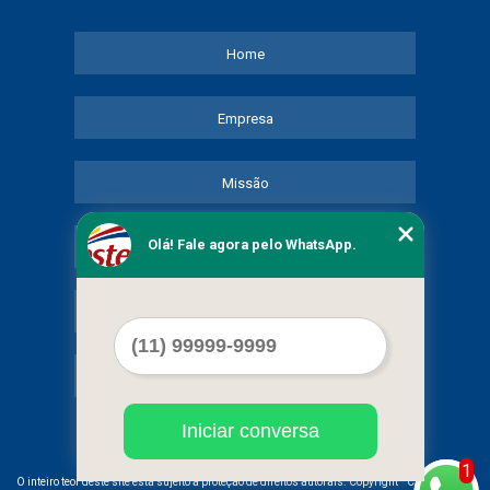
Home
Empresa
Missão
Olá! Fale agora pelo WhatsApp.
Serviços
Contato
Mapa do site
Iniciar conversa
1
©
O inteiro teor deste site está sujeito à proteção de direitos autorais. Copyright
COMERCIAL