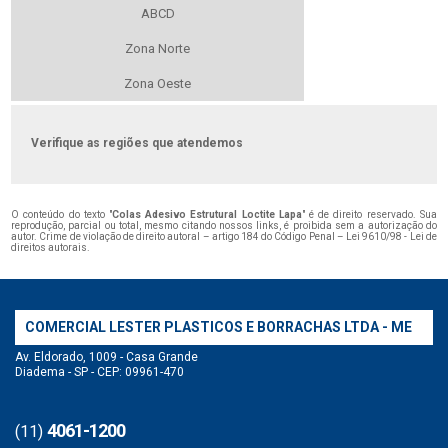
ABCD
Zona Norte
Zona Oeste
Verifique as regiões que atendemos
O conteúdo do texto "
Colas Adesivo Estrutural Loctite Lapa
" é de direito reservado. Sua
reprodução, parcial ou total, mesmo citando nossos links, é proibida sem a autorização do
autor. Crime de violação de direito autoral – artigo 184 do Código Penal –
Lei 9610/98 - Lei de
direitos autorais
.
COMERCIAL LESTER PLASTICOS E BORRACHAS LTDA - ME
Av. Eldorado, 1009 - Casa Grande
Diadema - SP - CEP: 09961-470
4061-1200
(11)