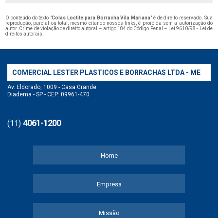
O conteúdo do texto "
Colas Loctite para Borracha Vila Mariana
" é de direito reservado. Sua
reprodução, parcial ou total, mesmo citando nossos links, é proibida sem a autorização do
autor. Crime de violação de direito autoral – artigo 184 do Código Penal –
Lei 9610/98 - Lei de
direitos autorais
.
COMERCIAL LESTER PLASTICOS E BORRACHAS LTDA - ME
Av. Eldorado, 1009 - Casa Grande
Diadema - SP - CEP: 09961-470
4061-1200
(11)
Home
Empresa
Missão