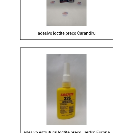
adesivo loctite preço Carandiru
adesivo estrutural loctite preço Jardim Europa