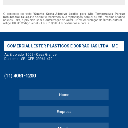
O conteúdo do texto "
Quanto Custa Adesivo Loctite para Alta Temperatura Parque
Residencial da Lapa
" é de direito reservado. Sua reprodução, parcial ou total, mesmo citando
nossos links, é proibida sem a autorização do autor. Crime de violação de direito autoral –
artigo 184 do Código Penal –
Lei 9610/98 - Lei de direitos autorais
.
COMERCIAL LESTER PLASTICOS E BORRACHAS LTDA - ME
Av. Eldorado, 1009 - Casa Grande
Diadema - SP - CEP: 09961-470
4061-1200
(11)
Home
Empresa