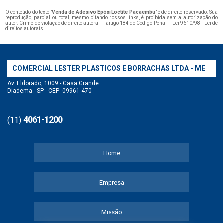
O conteúdo do texto "
Venda de Adesivo Epóxi Loctite Pacaembu
" é de direito reservado. Sua
reprodução, parcial ou total, mesmo citando nossos links, é proibida sem a autorização do
autor. Crime de violação de direito autoral – artigo 184 do Código Penal –
Lei 9610/98 - Lei de
direitos autorais
.
COMERCIAL LESTER PLASTICOS E BORRACHAS LTDA - ME
Av. Eldorado, 1009 - Casa Grande
Diadema - SP - CEP: 09961-470
4061-1200
(11)
Home
Empresa
Missão