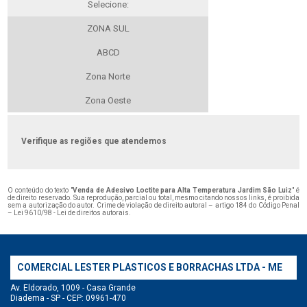
Selecione:
ZONA SUL
ABCD
Zona Norte
Zona Oeste
Verifique as regiões que atendemos
O conteúdo do texto "
Venda de Adesivo Loctite para Alta Temperatura Jardim São Luiz
" é
de direito reservado. Sua reprodução, parcial ou total, mesmo citando nossos links, é proibida
sem a autorização do autor. Crime de violação de direito autoral – artigo 184 do Código Penal
–
Lei 9610/98 - Lei de direitos autorais
.
COMERCIAL LESTER PLASTICOS E BORRACHAS LTDA - ME
Av. Eldorado, 1009 - Casa Grande
Diadema - SP - CEP: 09961-470