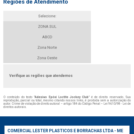
Regiões de Atendimento
Selecione:
ZONA SUL
ABCD
Zona Norte
Zona Oeste
Verifique as regiões que atendemos
O conteúdo do texto "
Adesivo Epóxi Loctite Jockey Club
" é de direito reservado. Sua
reprodução, parcial ou total, mesmo citando nossos links, é proibida sem a autorização do
autor. Crime de violação de direito autoral – artigo 184 do Código Penal –
Lei 9610/98 - Lei de
direitos autorais
.
COMERCIAL LESTER PLASTICOS E BORRACHAS LTDA - ME