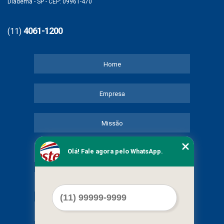
Diadema - SP - CEP: 09961-470
4061-1200
(11)
Home
Empresa
Missão
Olá! Fale agora pelo WhatsApp.
Serviços
Contato
Mapa do site