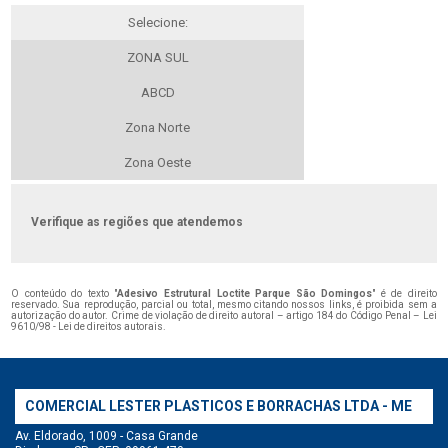
Selecione:
ZONA SUL
ABCD
Zona Norte
Zona Oeste
Verifique as regiões que atendemos
O conteúdo do texto "
Adesivo Estrutural Loctite Parque São Domingos
" é de direito
reservado. Sua reprodução, parcial ou total, mesmo citando nossos links, é proibida sem a
autorização do autor. Crime de violação de direito autoral – artigo 184 do Código Penal –
Lei
9610/98 - Lei de direitos autorais
.
COMERCIAL LESTER PLASTICOS E BORRACHAS LTDA - ME
Av. Eldorado, 1009 - Casa Grande