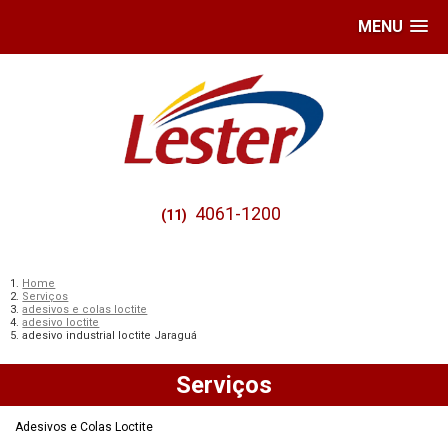
MENU
4061-1200
(11)
Home
Serviços
adesivos e colas loctite
adesivo loctite
adesivo industrial loctite Jaraguá
Serviços
Adesivos e Colas Loctite