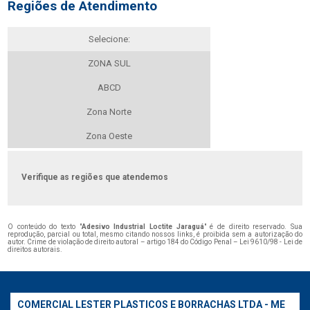
Regiões de Atendimento
Selecione:
ZONA SUL
ABCD
Zona Norte
Zona Oeste
Verifique as regiões que atendemos
O conteúdo do texto "
Adesivo Industrial Loctite Jaraguá
" é de direito reservado. Sua
reprodução, parcial ou total, mesmo citando nossos links, é proibida sem a autorização do
autor. Crime de violação de direito autoral – artigo 184 do Código Penal –
Lei 9610/98 - Lei de
direitos autorais
.
COMERCIAL LESTER PLASTICOS E BORRACHAS LTDA - ME