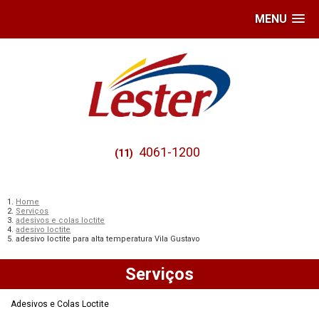
MENU
4061-1200
(11)
Home
Serviços
adesivos e colas loctite
adesivo loctite
adesivo loctite para alta temperatura Vila Gustavo
Serviços
Adesivos e Colas Loctite