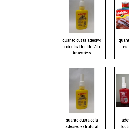
quanto custa adesivo
quant
industrial loctite Vila
est
Anastácio
quanto custa cola
ades
adesivo estrutural
loct