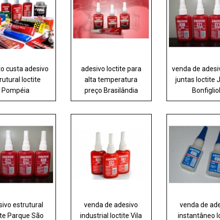
o custa adesivo
adesivo loctite para
venda de adesi
rutural loctite
alta temperatura
juntas loctite
Pompéia
preço Brasilândia
Bonfigliol
ivo estrutural
venda de adesivo
venda de ad
ite Parque São
industrial loctite Vila
instantâneo l