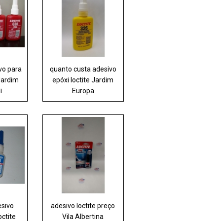
vo para
quanto custa adesivo
 Jardim
epóxi loctite Jardim
i
Europa
esivo
adesivo loctite preço
octite
Vila Albertina