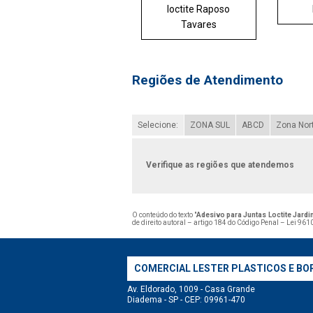
loctite Raposo
Tavares
Regiões de Atendimento
Selecione:
ZONA SUL
ABCD
Zona Nor
Verifique as regiões que atendemos
O conteúdo do texto "
Adesivo para Juntas Loctite Jard
de direito autoral – artigo 184 do Código Penal –
Lei 9610
COMERCIAL LESTER PLASTICOS E BO
Av. Eldorado, 1009 - Casa Grande
Diadema - SP - CEP: 09961-470