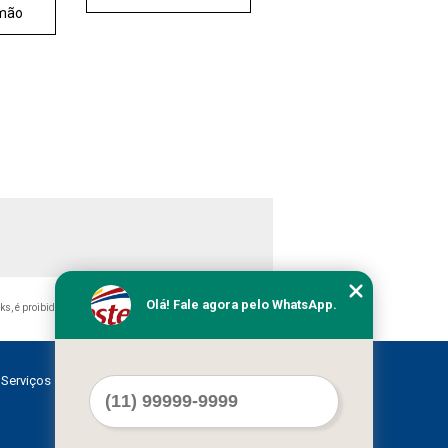
imão
Olá! Fale agora pelo WhatsApp.
nks, é proibida sem a autorização do autor. Crime de violação
Serviços
Contato
Mapa do site