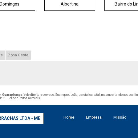
Domingos
Albertina
Bairro do L
te
Zona Oeste
im Guarapiranga
" é de direito reservado. Sua reprodução, parcial ou total, mesmo citando nossos li
/98 - Lei de direitos autorais
.
Home
Empresa
Missão
RRACHAS LTDA - ME