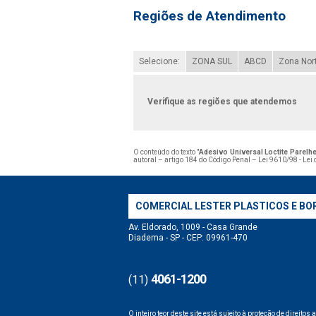
Regiões de Atendimento
Selecione:
ZONA SUL
ABCD
Zona Nor
Verifique as regiões que atendemos
O conteúdo do texto "
Adesivo Universal Loctite Parelh
autoral – artigo 184 do Código Penal –
Lei 9610/98 - Lei 
COMERCIAL LESTER PLASTICOS E BO
Av. Eldorado, 1009 - Casa Grande
Diadema - SP - CEP: 09961-470
4061-1200
(11)
O inteiro teor deste site está sujeito à proteção de direitos