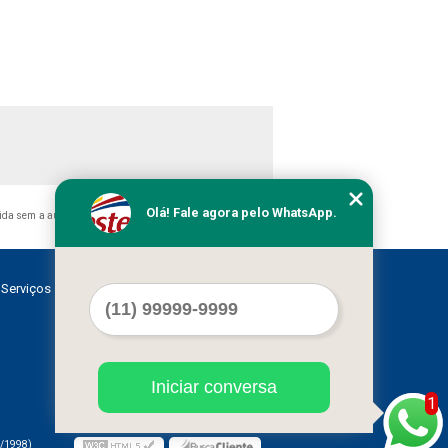
Olá! Fale agora pelo WhatsApp.
bida sem a autorização do autor. Crime de violação de direito
Serviços
Contato
Mapa do site
Iniciar conversa
1
/1998)