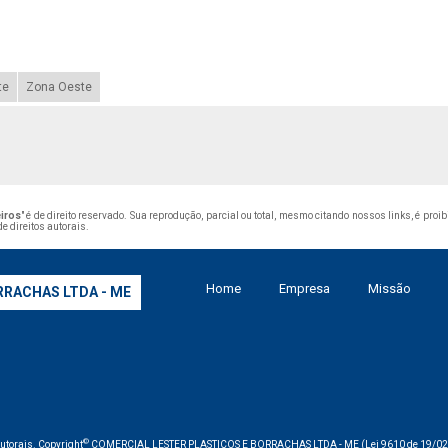
te
Zona Oeste
eiros
" é de direito reservado. Sua reprodução, parcial ou total, mesmo citando nossos links, é proi
de direitos autorais
.
Home
Empresa
Missão
RRACHAS LTDA - ME
©
 autorais. Copyright
COMERCIAL LESTER PLASTICOS E BORRACHAS LTDA - ME (Lei 9610 de 19/02