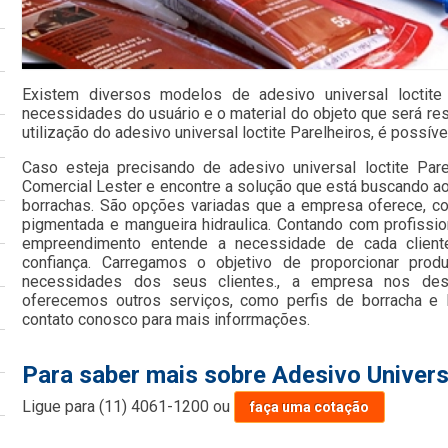
Existem diversos modelos de adesivo universal loctite
necessidades do usuário e o material do objeto que será re
utilização do adesivo universal loctite Parelheiros, é possíve
Caso esteja precisando de adesivo universal loctite Par
Comercial Lester e encontre a solução que está buscando ao
borrachas. São opções variadas que a empresa oferece, como
pigmentada e mangueira hidraulica. Contando com profission
empreendimento entende a necessidade de cada client
confiança. Carregamos o objetivo de proporcionar prod
necessidades dos seus clientes., a empresa nos de
oferecemos outros serviços, como perfis de borracha e 
contato conosco para mais inforrmações.
Para saber mais sobre Adesivo Univers
Ligue para
(11) 4061-1200
ou
faça uma cotação