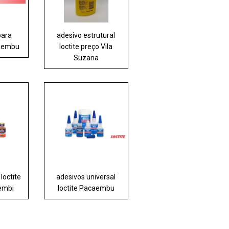
para
adesivo estrutural
aembu
loctite preço Vila
Suzana
loctite
adesivos universal
embi
loctite Pacaembu