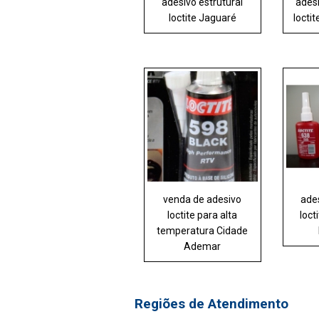
adesivo estrutural
ades
loctite Jaguaré
locti
venda de adesivo
ades
loctite para alta
loct
temperatura Cidade
Ademar
Regiões de Atendimento