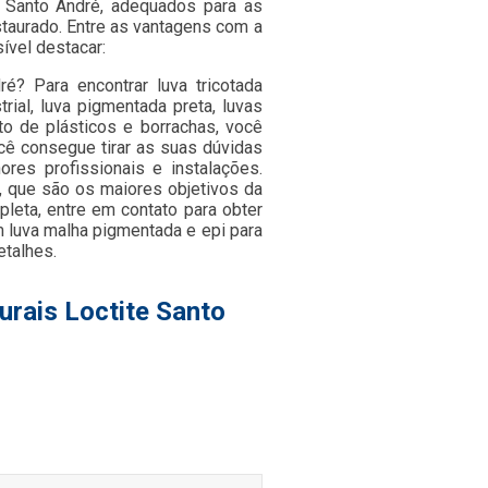
e Santo André, adequados para as
staurado. Entre as vantagens com a
sível destacar:
é? Para encontrar luva tricotada
trial, luva pigmentada preta, luvas
o de plásticos e borrachas, você
cê consegue tirar as suas dúvidas
res profissionais e instalações.
, que são os maiores objetivos da
leta, entre em contato para obter
 luva malha pigmentada e epi para
etalhes.
urais Loctite Santo