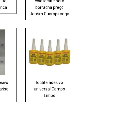
tite
cola loctite para
rica
borracha preço
Jardim Guarapiranga
esivo
loctite adesivo
arisa
universal Campo
Limpo