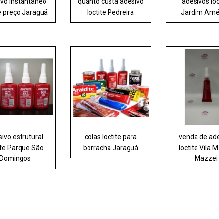
ivo instantâneo
quanto custa adesivo
adesivos loc
te preço Jaraguá
loctite Pedreira
Jardim Amé
ivo estrutural
colas loctite para
venda de ad
ite Parque São
borracha Jaraguá
loctite Vila M
Domingos
Mazzei