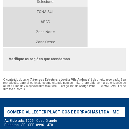
Selecione:
ZONA SUL
ABCD
Zona Norte
Zona Oeste
Verifique as regiões que atendemos
O conteúdo do texto "
Adesivos Estruturais Loctite Vila Andrade
" é de direito reservado. Sua
reprodução, parcial ou total, mesmo citando nossos links, é proibida sem a autorização do
autor. Crime de violação de direito autoral – artigo 184 do Código Penal –
Lei 9610/98 - Lei de
direitos autorais
.
COMERCIAL LESTER PLASTICOS E BORRACHAS LTDA - ME
Av. Eldorado, 1009 - Casa Grande
Diadema - SP - CEP: 09961-470