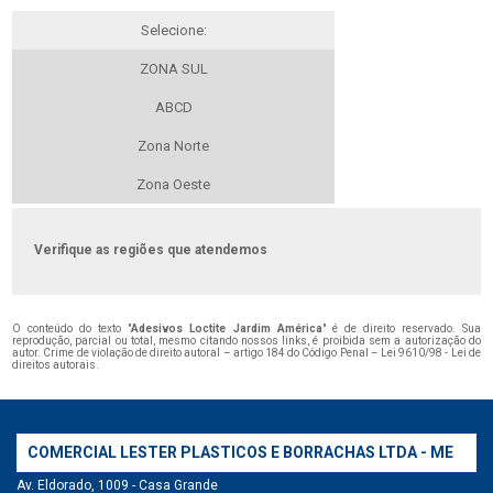
Selecione:
ZONA SUL
ABCD
Zona Norte
Zona Oeste
Verifique as regiões que atendemos
O conteúdo do texto "
Adesivos Loctite Jardim América
" é de direito reservado. Sua
reprodução, parcial ou total, mesmo citando nossos links, é proibida sem a autorização do
autor. Crime de violação de direito autoral – artigo 184 do Código Penal –
Lei 9610/98 - Lei de
direitos autorais
.
COMERCIAL LESTER PLASTICOS E BORRACHAS LTDA - ME
Av. Eldorado, 1009 - Casa Grande