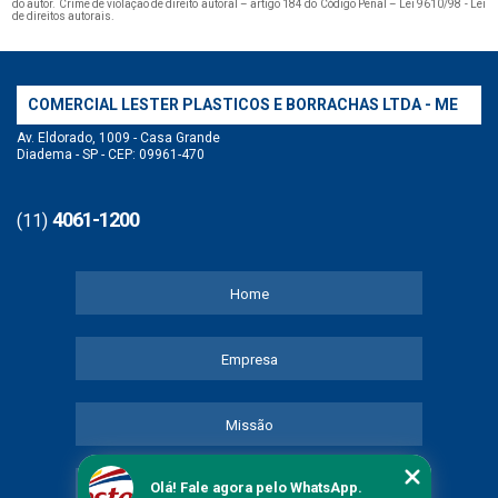
do autor. Crime de violação de direito autoral – artigo 184 do Código Penal –
Lei 9610/98 - Lei
de direitos autorais
.
COMERCIAL LESTER PLASTICOS E BORRACHAS LTDA - ME
Av. Eldorado, 1009 - Casa Grande
Diadema - SP - CEP: 09961-470
4061-1200
(11)
Home
Empresa
Missão
Olá! Fale agora pelo WhatsApp.
Serviços