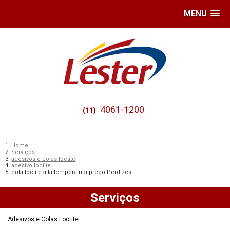
MENU
4061-1200
(11)
Home
Serviços
adesivos e colas loctite
adesivo loctite
cola loctite alta temperatura preço Perdizes
Serviços
Adesivos e Colas Loctite