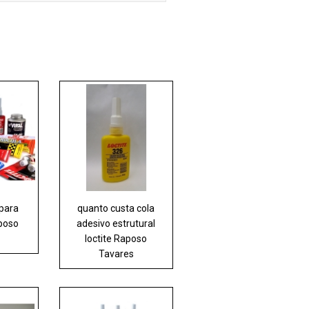
 para
quanto custa cola
poso
adesivo estrutural
loctite Raposo
Tavares