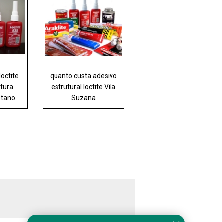
loctite
quanto custa adesivo
atura
estrutural loctite Vila
stano
Suzana