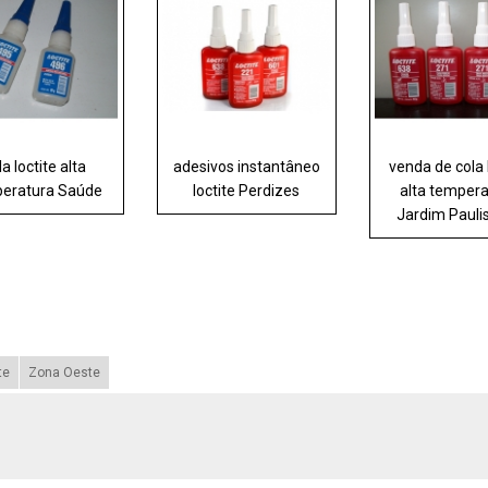
la loctite alta
adesivos instantâneo
venda de cola 
eratura Saúde
loctite Perdizes
alta temper
Jardim Pauli
te
Zona Oeste