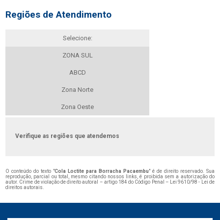
Regiões de Atendimento
Selecione:
ZONA SUL
ABCD
Zona Norte
Zona Oeste
Verifique as regiões que atendemos
O conteúdo do texto "
Cola Loctite para Borracha Pacaembu
" é de direito reservado. Sua
reprodução, parcial ou total, mesmo citando nossos links, é proibida sem a autorização do
autor. Crime de violação de direito autoral – artigo 184 do Código Penal –
Lei 9610/98 - Lei de
direitos autorais
.