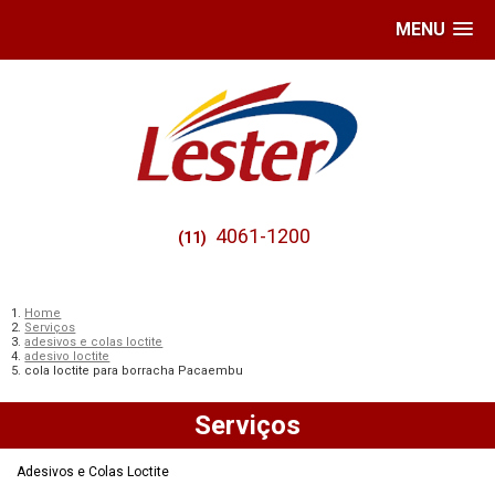
MENU
4061-1200
(11)
Home
Serviços
adesivos e colas loctite
adesivo loctite
cola loctite para borracha Pacaembu
Serviços
Adesivos e Colas Loctite