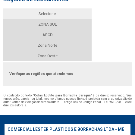
Selecione:
ZONA SUL
ABCD
Zona Norte
Zona Oeste
Verifique as regiões que atendemos
O conteúdo do texto "
Colas Loctite para Borracha Jaraguá
" é de direito reservado. Sua
reprodução, parcial ou total, mesmo citando nossos links, é proibida sem a autorização do
autor. Crime de violação de direito autoral – artigo 184 do Código Penal –
Lei 9610/98 - Lei de
direitos autorais
.
COMERCIAL LESTER PLASTICOS E BORRACHAS LTDA - ME