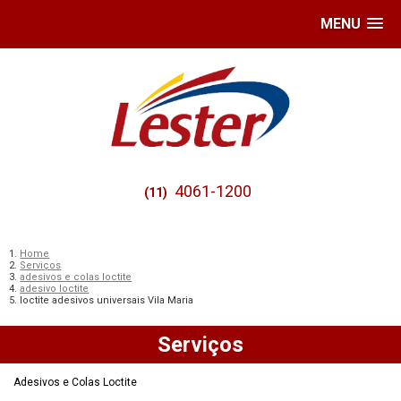
MENU
4061-1200
(11)
Home
Serviços
adesivos e colas loctite
adesivo loctite
loctite adesivos universais Vila Maria
Serviços
Adesivos e Colas Loctite