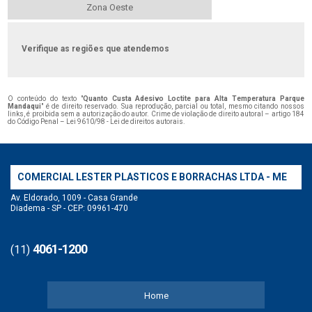
Zona Oeste
Verifique as regiões que atendemos
O conteúdo do texto "
Quanto Custa Adesivo Loctite para Alta Temperatura Parque
Mandaqui
" é de direito reservado. Sua reprodução, parcial ou total, mesmo citando nossos
links, é proibida sem a autorização do autor. Crime de violação de direito autoral – artigo 184
do Código Penal –
Lei 9610/98 - Lei de direitos autorais
.
COMERCIAL LESTER PLASTICOS E BORRACHAS LTDA - ME
Av. Eldorado, 1009 - Casa Grande
Diadema - SP - CEP: 09961-470
4061-1200
(11)
Home