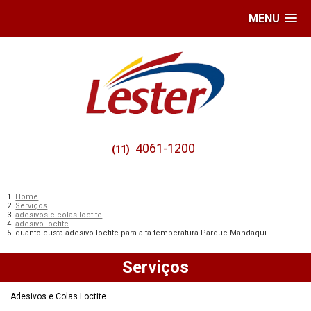
MENU
4061-1200
(11)
Home
Serviços
adesivos e colas loctite
adesivo loctite
quanto custa adesivo loctite para alta temperatura Parque Mandaqui
Serviços
Adesivos e Colas Loctite