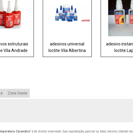
vos estruturais
adesivos universal
adesivo insta
ite Vila Andrade
loctite Vila Albertina
loctite La
te
Zona Oeste
emperatura Carandiru
" é de direito reservado. Sua reprodução, parcial ou total, mesmo citando n