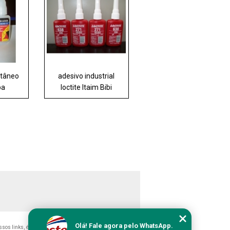
ntâneo
adesivo industrial
pa
loctite Itaim Bibi
Olá! Fale agora pelo WhatsApp.
ossos links, é proibida sem a autorização do autor. Crime de