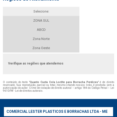
Selecione:
ZONA SUL
ABCD
Zona Norte
Zona Oeste
Verifique as regiões que atendemos
O conteúdo do texto "
Quanto Custa Cola Loctite para Borracha Perdizes
" é de direito
reservado. Sua reprodução, parcial ou total, mesmo citando nossos links, é proibida sem a
autorização do autor. Crime de violação de direito autoral – artigo 184 do Código Penal –
Lei
9610/98 - Lei de direitos autorais
.
COMERCIAL LESTER PLASTICOS E BORRACHAS LTDA - ME