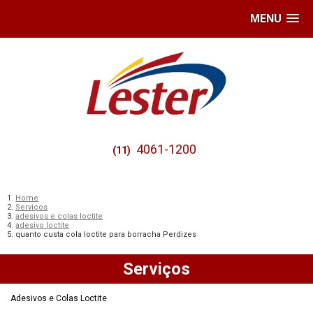
MENU
4061-1200
(11)
Home
Serviços
adesivos e colas loctite
adesivo loctite
quanto custa cola loctite para borracha Perdizes
Serviços
Adesivos e Colas Loctite