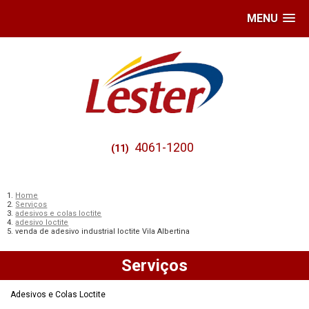
MENU
4061-1200
(11)
Home
Serviços
adesivos e colas loctite
adesivo loctite
venda de adesivo industrial loctite Vila Albertina
Serviços
Adesivos e Colas Loctite