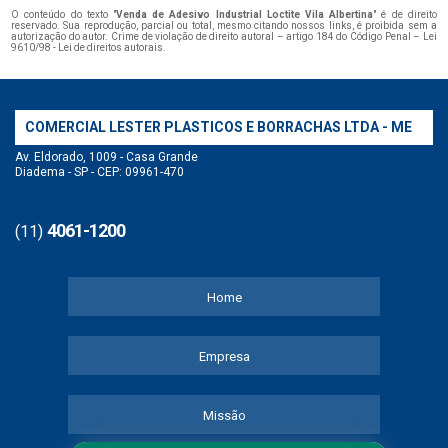
O conteúdo do texto "
Venda de Adesivo Industrial Loctite Vila Albertina
" é de direito
reservado. Sua reprodução, parcial ou total, mesmo citando nossos links, é proibida sem a
autorização do autor. Crime de violação de direito autoral – artigo 184 do Código Penal –
Lei
9610/98 - Lei de direitos autorais
.
COMERCIAL LESTER PLASTICOS E BORRACHAS LTDA - ME
Av. Eldorado, 1009 - Casa Grande
Diadema - SP - CEP: 09961-470
4061-1200
(11)
Home
Empresa
Missão