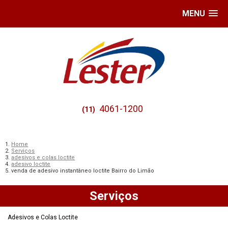
MENU
4061-1200
(11)
Home
Serviços
adesivos e colas loctite
adesivo loctite
venda de adesivo instantâneo loctite Bairro do Limão
Serviços
Adesivos e Colas Loctite