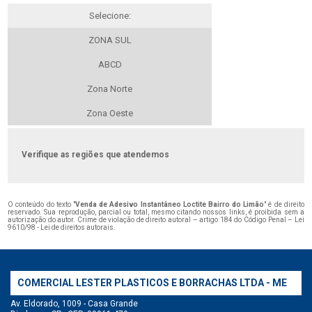
Selecione:
ZONA SUL
ABCD
Zona Norte
Zona Oeste
Verifique as regiões que atendemos
O conteúdo do texto "
Venda de Adesivo Instantâneo Loctite Bairro do Limão
" é de direito
reservado. Sua reprodução, parcial ou total, mesmo citando nossos links, é proibida sem a
autorização do autor. Crime de violação de direito autoral – artigo 184 do Código Penal –
Lei
9610/98 - Lei de direitos autorais
.
COMERCIAL LESTER PLASTICOS E BORRACHAS LTDA - ME
Av. Eldorado, 1009 - Casa Grande