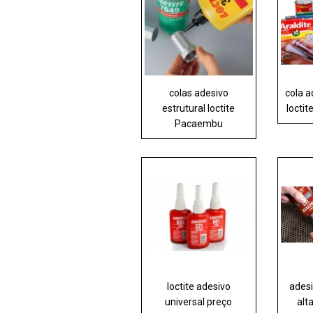
colas adesivo
cola a
estrutural loctite
locti
Pacaembu
loctite adesivo
adesi
universal preço
alt