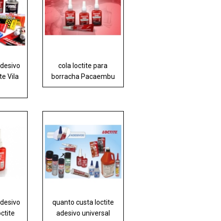
adesivo
cola loctite para
te Vila
borracha Pacaembu
adesivo
quanto custa loctite
octite
adesivo universal