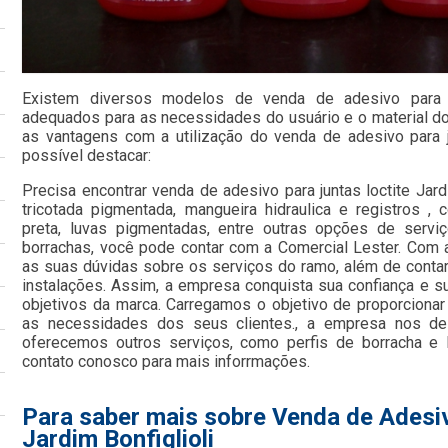
Existem diversos modelos de venda de adesivo para jun
adequados para as necessidades do usuário e o material do 
as vantagens com a utilização do venda de adesivo para jun
possível destacar:
Precisa encontrar venda de adesivo para juntas loctite Jardi
tricotada pigmentada, mangueira hidraulica e registros , c
preta, luvas pigmentadas, entre outras opções de serv
borrachas, você pode contar com a Comercial Lester. Com 
as suas dúvidas sobre os serviços do ramo, além de conta
instalações. Assim, a empresa conquista sua confiança e s
objetivos da marca. Carregamos o objetivo de proporciona
as necessidades dos seus clientes., a empresa nos d
oferecemos outros serviços, como perfis de borracha e 
contato conosco para mais inforrmações.
Para saber mais sobre Venda de Adesiv
Jardim Bonfiglioli