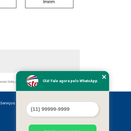
Imirim
Olá! Fale agora pelo WhatsApp.
nossos links, é proibida sem a autorização do autor. Crime de
Serviços
Contato
Mapa do site