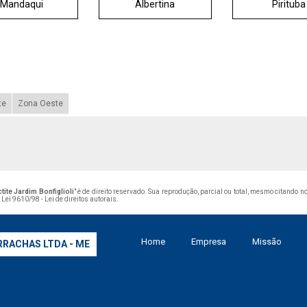
Mandaqui
Albertina
Pirituba
te
Zona Oeste
ite Jardim Bonfiglioli
" é de direito reservado. Sua reprodução, parcial ou total, mesmo citando 
–
Lei 9610/98 - Lei de direitos autorais
.
Home
Empresa
Missão
RRACHAS LTDA - ME