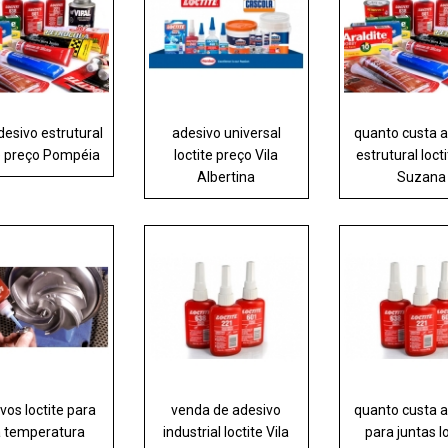
desivo estrutural
adesivo universal
quanto custa 
te preço Pompéia
loctite preço Vila
estrutural locti
Albertina
Suzana
vos loctite para
venda de adesivo
quanto custa 
a temperatura
industrial loctite Vila
para juntas l