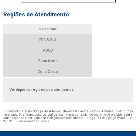
Regiões de Atendimento
Selecione:
ZONA SUL
ABCD
Zona Norte
Zona Oeste
Verifique as regiões que atendemos
O conteúdo do texto "
Venda de Adesivo Universal Loctite Parque Anhembi
" é de direito
reservado. Sua reprodução, parcial ou total, mesmo citando nossos links, é proibida sem a
autorização do autor. Crime de violação de direito autoral – artigo 184 do Código Penal –
Lei
9610/98 - Lei de direitos autorais
.