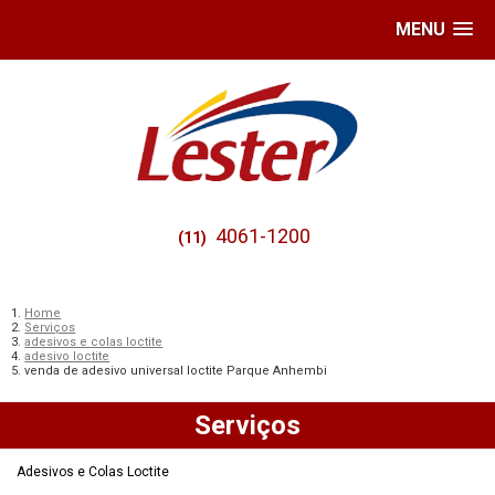
MENU
4061-1200
(11)
Home
Serviços
adesivos e colas loctite
adesivo loctite
venda de adesivo universal loctite Parque Anhembi
Serviços
Adesivos e Colas Loctite