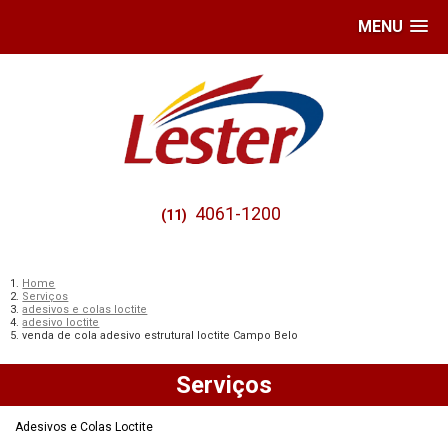
MENU
4061-1200
(11)
Home
Serviços
adesivos e colas loctite
adesivo loctite
venda de cola adesivo estrutural loctite Campo Belo
Serviços
Adesivos e Colas Loctite