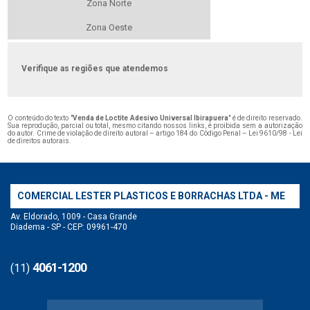
Zona Norte
Zona Oeste
Verifique as regiões que atendemos
O conteúdo do texto "
Venda de Loctite Adesivo Universal Ibirapuera
" é de direito reservado.
Sua reprodução, parcial ou total, mesmo citando nossos links, é proibida sem a autorização
do autor. Crime de violação de direito autoral – artigo 184 do Código Penal –
Lei 9610/98 - Lei
de direitos autorais
.
COMERCIAL LESTER PLASTICOS E BORRACHAS LTDA - ME
Av. Eldorado, 1009 - Casa Grande
Diadema - SP - CEP: 09961-470
4061-1200
(11)