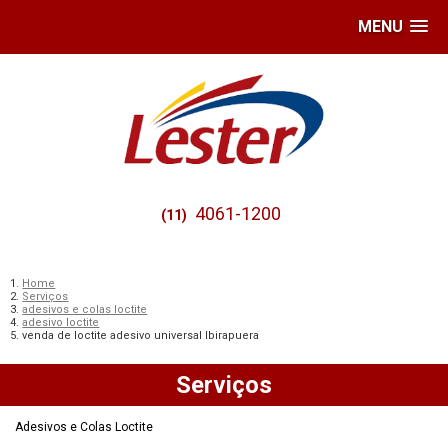
MENU
4061-1200
(11)
Home
Serviços
adesivos e colas loctite
adesivo loctite
venda de loctite adesivo universal Ibirapuera
Serviços
Adesivos e Colas Loctite