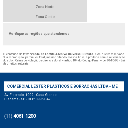
Zona Norte
Zona Oeste
Verifique as regiões que atendemos
O conteúdo do texto "
Venda de Loctite Adesivo Universal Pirituba
" é de direito reservado.
Sua reprodução, parcial ou total, mesmo citando nossos links, é proibida sem a autorização
do autor. Crime de violação de direito autoral – artigo 184 do Código Penal –
Lei 9610/98 - Lei
de direitos autorais
.
COMERCIAL LESTER PLASTICOS E BORRACHAS LTDA - ME
Av. Eldorado, 1009 - Casa Grande
Diadema - SP - CEP: 09961-470
4061-1200
(11)