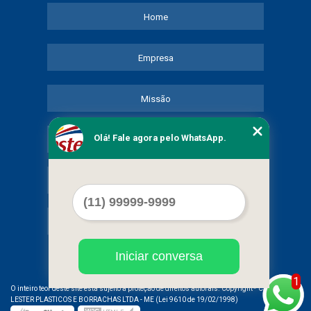
Home
Empresa
Missão
Olá! Fale agora pelo WhatsApp.
Serviços
Contato
Mapa do site
Iniciar conversa
1
©
O inteiro teor deste site está sujeito à proteção de direitos autorais. Copyright
COMERCIAL
LESTER PLASTICOS E BORRACHAS LTDA - ME (Lei 9610 de 19/02/1998)