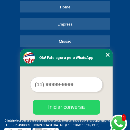
Home
Empresa
Missão
Olá! Fale agora pelo WhatsApp.
Serviços
Contato
Mapa do site
Iniciar conversa
1
©
O inteiro teor deste site está sujeito à proteção de direitos autorais. Copyright
COMERCIAL
LESTER PLASTICOS E BORRACHAS LTDA - ME (Lei 9610 de 19/02/1998)