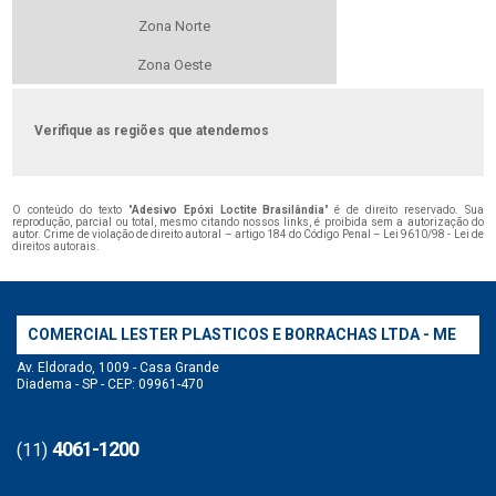
Zona Norte
Zona Oeste
Verifique as regiões que atendemos
O conteúdo do texto "
Adesivo Epóxi Loctite Brasilândia
" é de direito reservado. Sua
reprodução, parcial ou total, mesmo citando nossos links, é proibida sem a autorização do
autor. Crime de violação de direito autoral – artigo 184 do Código Penal –
Lei 9610/98 - Lei de
direitos autorais
.
COMERCIAL LESTER PLASTICOS E BORRACHAS LTDA - ME
Av. Eldorado, 1009 - Casa Grande
Diadema - SP - CEP: 09961-470
4061-1200
(11)