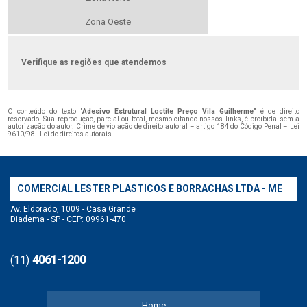
Zona Oeste
Verifique as regiões que atendemos
O conteúdo do texto "
Adesivo Estrutural Loctite Preço Vila Guilherme
" é de direito
reservado. Sua reprodução, parcial ou total, mesmo citando nossos links, é proibida sem a
autorização do autor. Crime de violação de direito autoral – artigo 184 do Código Penal –
Lei
9610/98 - Lei de direitos autorais
.
COMERCIAL LESTER PLASTICOS E BORRACHAS LTDA - ME
Av. Eldorado, 1009 - Casa Grande
Diadema - SP - CEP: 09961-470
4061-1200
(11)
Home