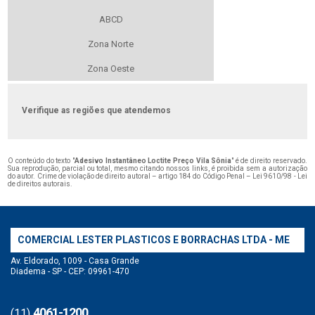
ABCD
Zona Norte
Zona Oeste
Verifique as regiões que atendemos
O conteúdo do texto "
Adesivo Instantâneo Loctite Preço Vila Sônia
" é de direito reservado.
Sua reprodução, parcial ou total, mesmo citando nossos links, é proibida sem a autorização
do autor. Crime de violação de direito autoral – artigo 184 do Código Penal –
Lei 9610/98 - Lei
de direitos autorais
.
COMERCIAL LESTER PLASTICOS E BORRACHAS LTDA - ME
Av. Eldorado, 1009 - Casa Grande
Diadema - SP - CEP: 09961-470
4061-1200
(11)