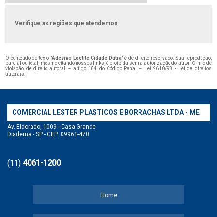
Verifique as regiões que atendemos
O conteúdo do texto "
Adesivo Loctite Cidade Dutra
" é de direito reservado. Sua reprodução,
parcial ou total, mesmo citando nossos links, é proibida sem a autorização do autor. Crime de
violação de direito autoral – artigo 184 do Código Penal –
Lei 9610/98 - Lei de direitos
autorais
.
COMERCIAL LESTER PLASTICOS E BORRACHAS LTDA - ME
Av. Eldorado, 1009 - Casa Grande
Diadema - SP - CEP: 09961-470
4061-1200
(11)
Home