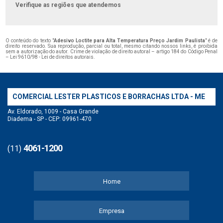
Verifique as regiões que atendemos
O conteúdo do texto "
Adesivo Loctite para Alta Temperatura Preço Jardim Paulista
" é de
direito reservado. Sua reprodução, parcial ou total, mesmo citando nossos links, é proibida
sem a autorização do autor. Crime de violação de direito autoral – artigo 184 do Código Penal
–
Lei 9610/98 - Lei de direitos autorais
.
COMERCIAL LESTER PLASTICOS E BORRACHAS LTDA - ME
Av. Eldorado, 1009 - Casa Grande
Diadema - SP - CEP: 09961-470
4061-1200
(11)
Home
Empresa