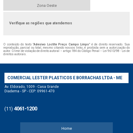
Zona Oeste
Verifique as regiões que atendemos
O conteúdo do texto "
Adesivo Loctite Preço Campo Limpo
" é de direito reservado. Sua
reprodução, parcial ou total, mesmo citando nossos links, é proibida sem a autorização do
autor. Crime de violação de direito autoral – artigo 184 do Código Penal –
Lei 9610/98 - Lei de
direitos autorais
.
COMERCIAL LESTER PLASTICOS E BORRACHAS LTDA - ME
Av. Eldorado, 1009 - Casa Grande
Diadema - SP - CEP: 09961-470
4061-1200
(11)
Home