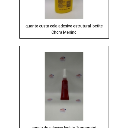
quanto custa cola adesivo estrutural loctite
Chora Menino
venda de adesivo loctite Tremembé