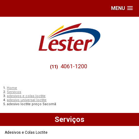
MENU
4061-1200
(11)
Home
Serviços
adesivos e colas loctite
adesivo universal loctite
adesivo loctite preço Sacomã
Serviços
Adesivos e Colas Loctite