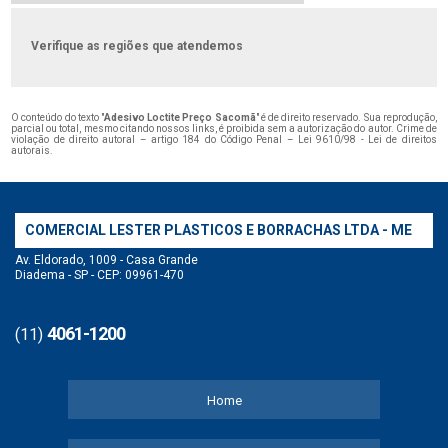
Verifique as regiões que atendemos
O conteúdo do texto "
Adesivo Loctite Preço Sacomã
" é de direito reservado. Sua reprodução,
parcial ou total, mesmo citando nossos links, é proibida sem a autorização do autor. Crime de
violação de direito autoral – artigo 184 do Código Penal –
Lei 9610/98 - Lei de direitos
autorais
.
COMERCIAL LESTER PLASTICOS E BORRACHAS LTDA - ME
Av. Eldorado, 1009 - Casa Grande
Diadema - SP - CEP: 09961-470
4061-1200
(11)
Home