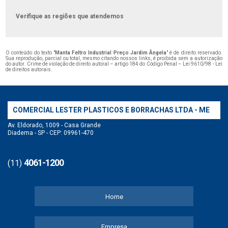
Verifique as regiões que atendemos
O conteúdo do texto "
Manta Feltro Industrial Preço Jardim Ângela
" é de direito reservado.
Sua reprodução, parcial ou total, mesmo citando nossos links, é proibida sem a autorização
do autor. Crime de violação de direito autoral – artigo 184 do Código Penal –
Lei 9610/98 - Lei
de direitos autorais
.
COMERCIAL LESTER PLASTICOS E BORRACHAS LTDA - ME
Av. Eldorado, 1009 - Casa Grande
Diadema - SP - CEP: 09961-470
4061-1200
(11)
Home
Empresa