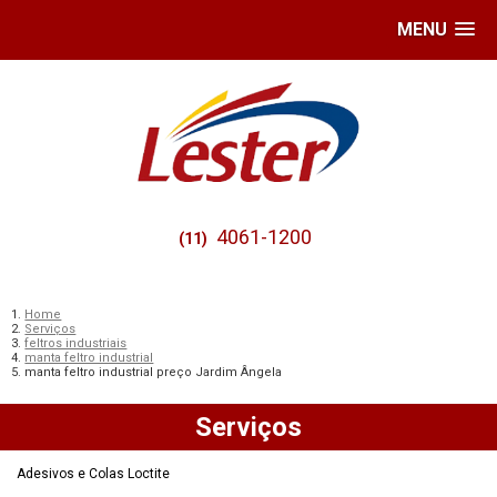
MENU
4061-1200
(11)
Home
Serviços
feltros industriais
manta feltro industrial
manta feltro industrial preço Jardim Ângela
Serviços
Adesivos e Colas Loctite