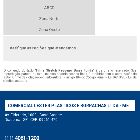
ABCD
Zona Norte
Zona Oeste
Verifique as regiões que atendemos
O conteúdo do texto "
Filme Stretch Pequeno Barra Funda
" é de direito reservado. Sua
reprodução, parcial ou total, mesmo citando nossos links, é proibida sem a autorização do
autor. Crime de violação de direito autoral – artigo 184 do Código Penal –
Lei 9610/98 - Lei de
direitos autorais
.
COMERCIAL LESTER PLASTICOS E BORRACHAS LTDA - ME
Av. Eldorado, 1009 - Casa Grande
Diadema - SP - CEP: 09961-470
4061-1200
(11)