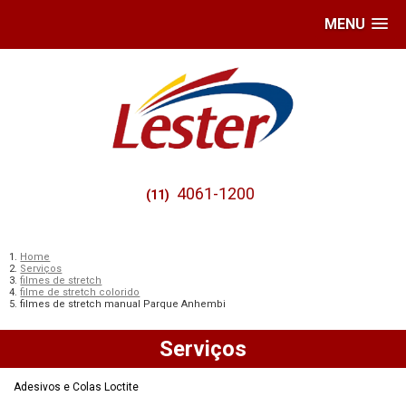
MENU
4061-1200
(11)
Home
Serviços
filmes de stretch
filme de stretch colorido
filmes de stretch manual Parque Anhembi
Serviços
Adesivos e Colas Loctite