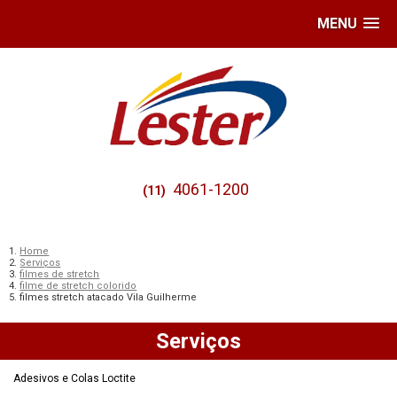
MENU
4061-1200
(11)
Home
Serviços
filmes de stretch
filme de stretch colorido
filmes stretch atacado Vila Guilherme
Serviços
Adesivos e Colas Loctite