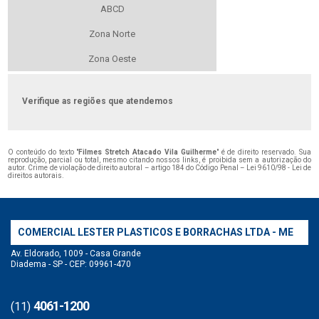
ABCD
Zona Norte
Zona Oeste
Verifique as regiões que atendemos
O conteúdo do texto "
Filmes Stretch Atacado Vila Guilherme
" é de direito reservado. Sua
reprodução, parcial ou total, mesmo citando nossos links, é proibida sem a autorização do
autor. Crime de violação de direito autoral – artigo 184 do Código Penal –
Lei 9610/98 - Lei de
direitos autorais
.
COMERCIAL LESTER PLASTICOS E BORRACHAS LTDA - ME
Av. Eldorado, 1009 - Casa Grande
Diadema - SP - CEP: 09961-470
4061-1200
(11)