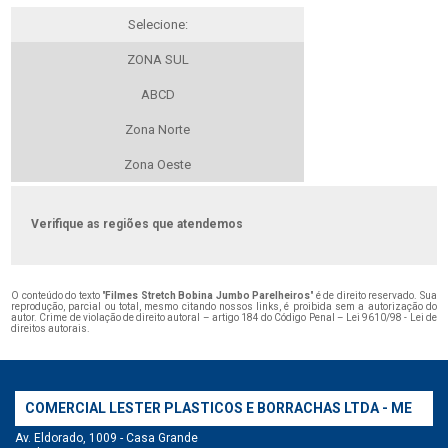
Selecione:
ZONA SUL
ABCD
Zona Norte
Zona Oeste
Verifique as regiões que atendemos
O conteúdo do texto "
Filmes Stretch Bobina Jumbo Parelheiros
" é de direito reservado. Sua
reprodução, parcial ou total, mesmo citando nossos links, é proibida sem a autorização do
autor. Crime de violação de direito autoral – artigo 184 do Código Penal –
Lei 9610/98 - Lei de
direitos autorais
.
COMERCIAL LESTER PLASTICOS E BORRACHAS LTDA - ME
Av. Eldorado, 1009 - Casa Grande