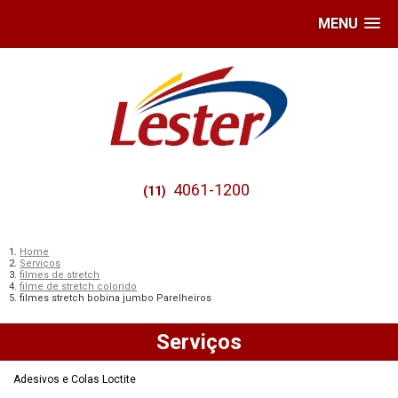
MENU
4061-1200
(11)
Home
Serviços
filmes de stretch
filme de stretch colorido
filmes stretch bobina jumbo Parelheiros
Serviços
Adesivos e Colas Loctite