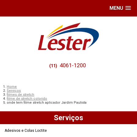
MENU
4061-1200
(11)
Home
Serviços
filmes de stretch
filme de stretch colorido
onde tem filme stretch aplicador Jardim Paulista
Serviços
Adesivos e Colas Loctite