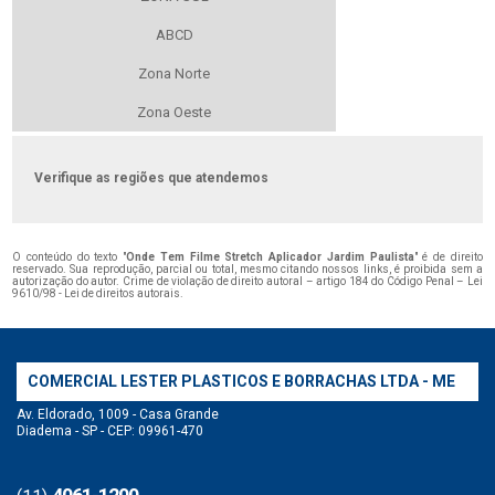
ABCD
Zona Norte
Zona Oeste
Verifique as regiões que atendemos
O conteúdo do texto "
Onde Tem Filme Stretch Aplicador Jardim Paulista
" é de direito
reservado. Sua reprodução, parcial ou total, mesmo citando nossos links, é proibida sem a
autorização do autor. Crime de violação de direito autoral – artigo 184 do Código Penal –
Lei
9610/98 - Lei de direitos autorais
.
COMERCIAL LESTER PLASTICOS E BORRACHAS LTDA - ME
Av. Eldorado, 1009 - Casa Grande
Diadema - SP - CEP: 09961-470