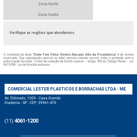
Zona Norte
Zona Oeste
Verifique as regiões que atendemos
O conteúdo do texto "
Onde Tem Filme Stretch Atacado Alto da Providencia
" é de direito
reservado. Sua reprodução, parcial ou total, mesmo citando nossos links, é proibida sem a
autorização do autor. Crime de violação de direito autoral – artigo 184 do Código Penal –
Lei
9610/98 - Lei de direitos autorais
.
COMERCIAL LESTER PLASTICOS E BORRACHAS LTDA - ME
Av. Eldorado, 1009 - Casa Grande
Diadema - SP - CEP: 09961-470
4061-1200
(11)