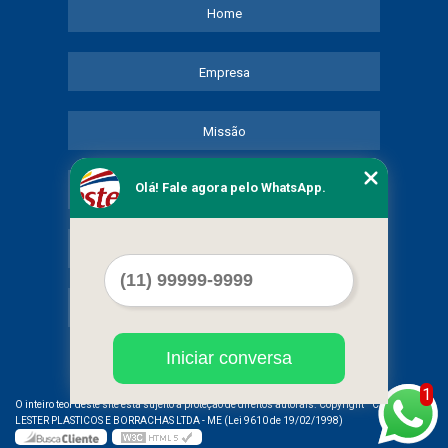
Home
Empresa
Missão
Olá! Fale agora pelo WhatsApp.
Serviços
Contato
Mapa do site
Iniciar conversa
1
©
O inteiro teor deste site está sujeito à proteção de direitos autorais. Copyright
COMERCIAL
LESTER PLASTICOS E BORRACHAS LTDA - ME (Lei 9610 de 19/02/1998)