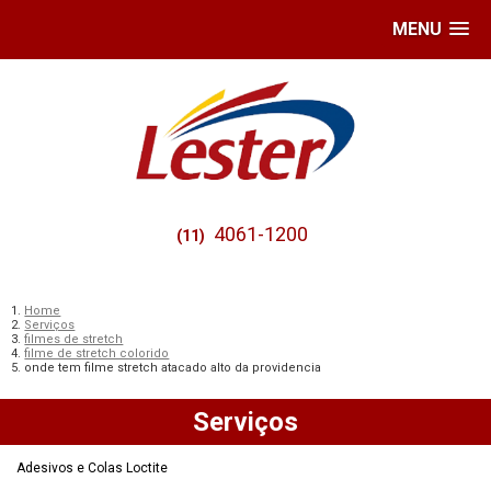
MENU
4061-1200
(11)
Home
Serviços
filmes de stretch
filme de stretch colorido
onde tem filme stretch atacado alto da providencia
Serviços
Adesivos e Colas Loctite