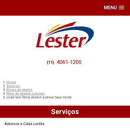
MENU
4061-1200
(11)
Home
Serviços
filmes de stretch
filme de stretch colorido
onde tem filme stretch bobina Casa Verde
Serviços
Adesivos e Colas Loctite