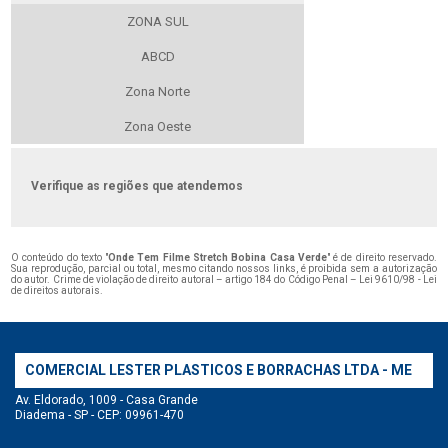
ZONA SUL
ABCD
Zona Norte
Zona Oeste
Verifique as regiões que atendemos
O conteúdo do texto "
Onde Tem Filme Stretch Bobina Casa Verde
" é de direito reservado.
Sua reprodução, parcial ou total, mesmo citando nossos links, é proibida sem a autorização
do autor. Crime de violação de direito autoral – artigo 184 do Código Penal –
Lei 9610/98 - Lei
de direitos autorais
.
COMERCIAL LESTER PLASTICOS E BORRACHAS LTDA - ME
Av. Eldorado, 1009 - Casa Grande
Diadema - SP - CEP: 09961-470